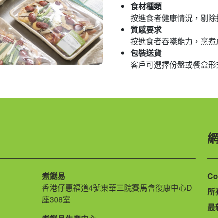
食材種類
按進食者健康情況，剔除指
質感要求
按進食者吞嚥能力，烹煮成
包裝送貨
客戶可選擇份盤或餐盒形
煮餸易
Co
香港仔惠福道4號東華三院賽馬會復康中心D
所
座308室
最