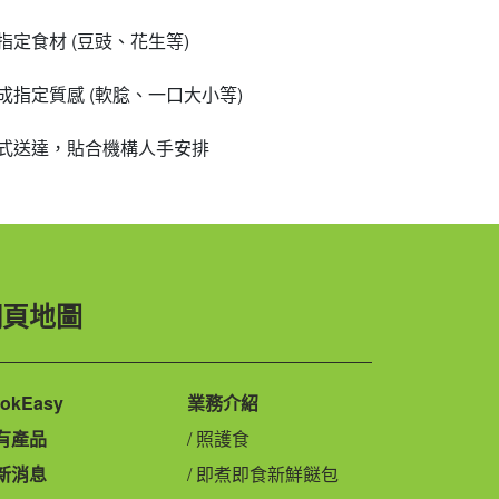
定食材 (豆豉、花生等)
指定質感 (軟腍、一口大小等)
式送達，貼合機構人手安排
網頁地圖
okEasy
業務介紹
有產品
照護食
新消息
即煮即食新鮮餸包