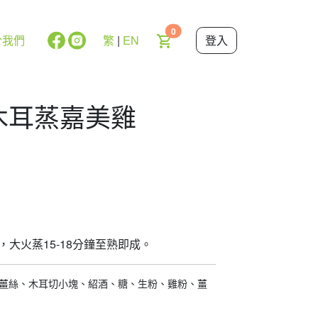
0
於我們
繁
|
EN
登入
冬菇木耳蒸嘉美雞
，大火蒸15-18分鐘至熟即成。
薑絲、木耳切小塊、紹酒、糖、生粉、雞粉、薑