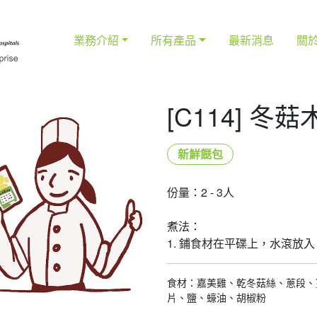
業務介紹
所有產品
最新消息
關
[C114] 
新鮮餸包
份量：2 - 3人
煮法：
1. 鋪食材在平碟上，水滾放入
食材：嘉美雞、乾冬菇絲、蔥段、
片、鹽、蠔油、胡椒粉