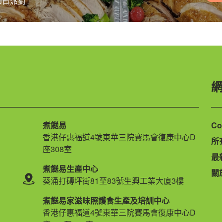
節日派對
煮餸易
Co
香港仔惠福道4號東華三院賽馬會復康中心D
所
座308室
最
煮餸易生產中心
關
葵涌打磚坪街81至83號生興工業大廈3樓
煮餸易家滋味照護食生產及培訓中心
香港仔惠福道4號東華三院賽馬會復康中心D