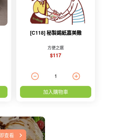
[C118] 秘製錫紙嘉美雞
方便之選
$117
加入購物車
即查看