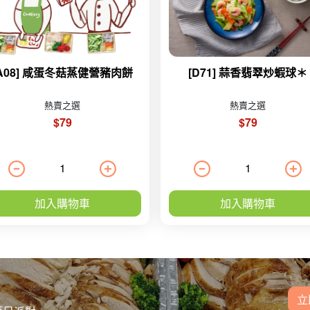
[A08] 咸蛋冬菇蒸健營豬肉餅
[D71] 蒜香翡翠炒蝦球＊
熱賣之選
熱賣之選
$79
$79
加入購物車
加入購物車
立