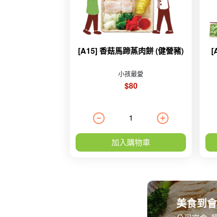
[A15] 香菇馬蹄蒸肉餅 (健營豬)
小孩最愛
$80
加入購物車
美食到會