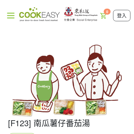
0
登入
[F123] 南瓜薯仔番茄湯