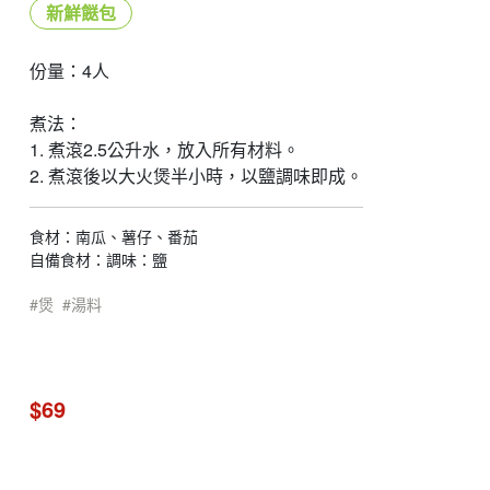
新鮮餸包
份量：4人
煮法：
1. 煮滾2.5公升水，放入所有材料。
2. 煮滾後以大火煲半小時，以鹽調味即成。
食材：南瓜、薯仔、番茄
自備食材：調味：鹽
煲
湯料
$69