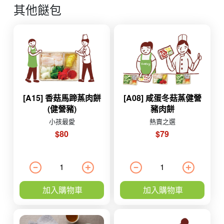
其他餸包
[A15] 香菇馬蹄蒸肉餅
[A08] 咸蛋冬菇蒸健營
(健營豬)
豬肉餅
小孩最愛
熱賣之選
$80
$79
加入購物車
加入購物車