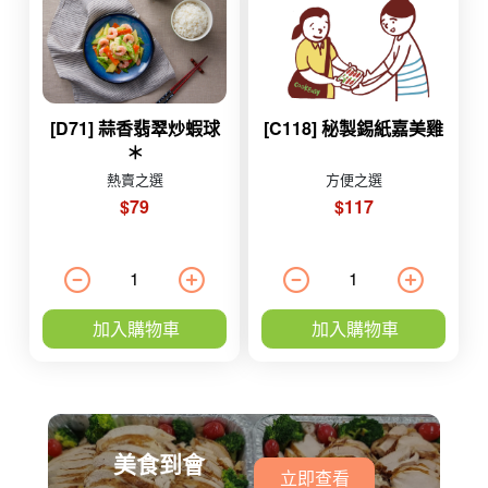
[D71] 蒜香翡翠炒蝦球
[C118] 秘製錫紙嘉美雞
＊
熱賣之選
方便之選
$79
$117
加入購物車
加入購物車
美食到會
立即查看