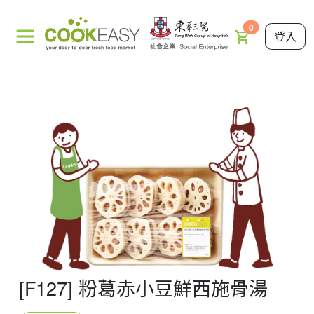
0
登入
[F127] 粉葛赤小豆鮮西施骨湯