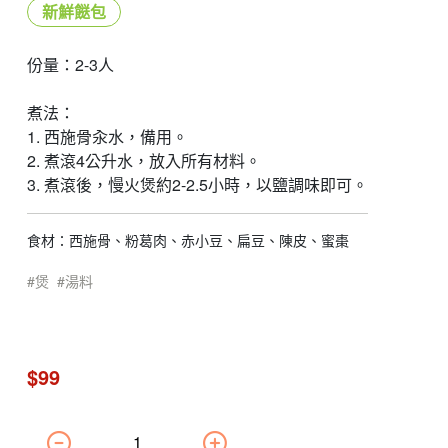
新鮮餸包
份量：2-3人
煮法：
1. 西施骨汆水，備用。
2. 煮滾4公升水，放入所有材料。
3. 煮滾後，慢火煲約2-2.5小時，以鹽調味即可。
食材：西施骨、粉葛肉、赤小豆、扁豆、陳皮、蜜棗
煲
湯料
$99