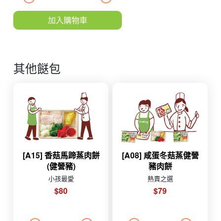
加入購物車
其他餸包
[A15] 香菇馬蹄蒸肉餅
[A08] 咸蛋冬菇蒸健營
(健營豬)
豬肉餅
小孩最愛
熱賣之選
$80
$79