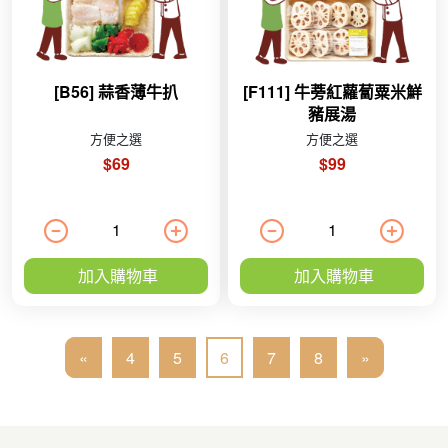
[B56] 蒜香薄牛扒
[F111] 牛蒡紅蘿蔔粟米鮮
豬展湯
方便之選
方便之選
$69
$99
加入購物車
加入購物車
«
4
5
6
7
8
»