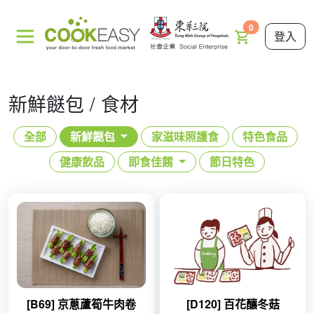
0
登入
新鮮餸包 / 食材
全部
新鮮餸包
家滋味照護食
特色食品
健康飲品
即食佳餚
節日特色
[B69] 京蔥蘆筍牛肉卷
[D120] 百花釀冬菇