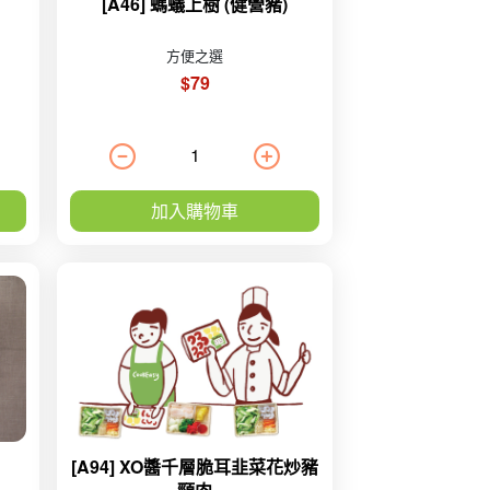
[A46] 螞蟻上樹 (健營豬)
方便之選
$79
加入購物車
[A94] XO醬千層脆耳韭菜花炒豬