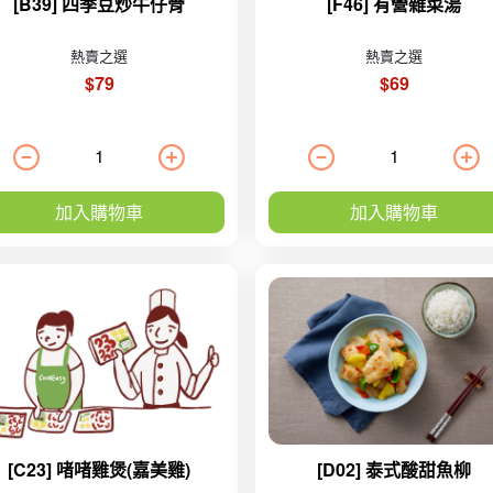
[B39] 四季豆炒牛仔骨
[F46] 有營雜菜湯
熱賣之選
熱賣之選
$79
$69
加入購物車
加入購物車
[C23] 啫啫雞煲(嘉美雞)
[D02] 泰式酸甜魚柳