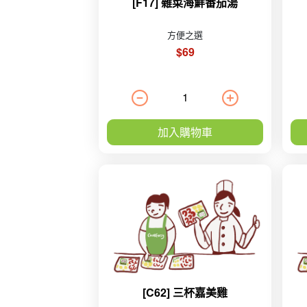
[F17] 雜菜海鮮番茄湯
方便之選
$69
加入購物車
[C62] 三杯嘉美雞