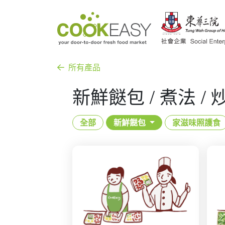
所有產品
新鮮餸包 / 煮法 / 
全部
新鮮餸包
家滋味照護食