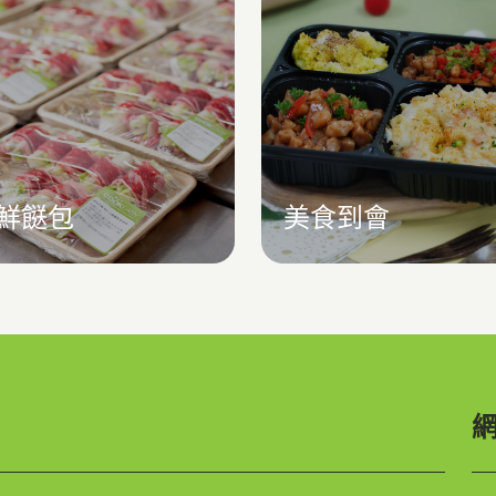
鮮餸包
美食到會