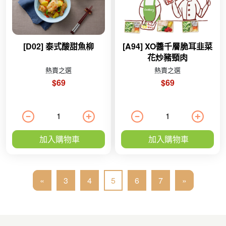
[D02] 泰式酸甜魚柳
[A94] XO醬千層脆耳韭菜
花炒豬頸肉
熱賣之選
熱賣之選
$69
$69
加入購物車
加入購物車
«
3
4
5
6
7
»