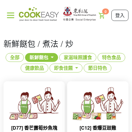
0
登入
新鮮餸包 / 煮法 / 炒
全部
新鮮餸包
家滋味照護食
特色食品
健康飲品
即食佳餚
節日特色
[D77] 香芒露筍炒魚塊
[C12] 香爆豆豉雞