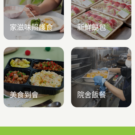
家滋味照護食
新鮮餸包
美食到會
院舍飯餐