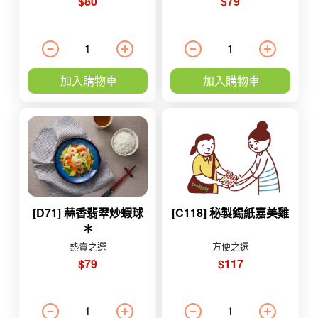
$80
$79
加入購物車
加入購物車
[D71] 蒜香翡翠炒蝦球
[C118] 秘製錫紙嘉美雞
＊
熱賣之選
方便之選
$79
$117