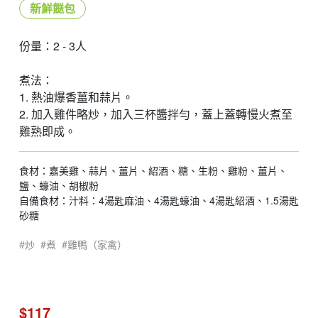
新鮮餸包
份量：2 - 3人
煮法：
1. 熱油爆香薑和蒜片。
2. 加入雞件略炒，加入三杯醬拌勻，蓋上蓋轉慢火煮至
雞熟即成。
食材：嘉美雞、蒜片、薑片、紹酒、糖、生粉、雞粉、薑片、
鹽、蠔油、胡椒粉
自備食材：汁料：4湯匙麻油、4湯匙蠔油、4湯匙紹酒、1.5湯匙
砂糖
炒
煮
雞鴨（家禽）
$117