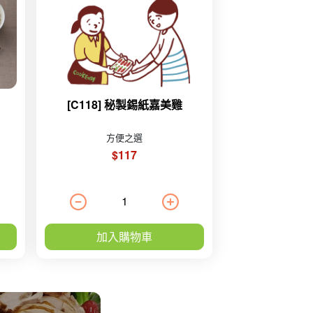
[C118] 秘製錫紙嘉美雞
方便之選
$117
加入購物車