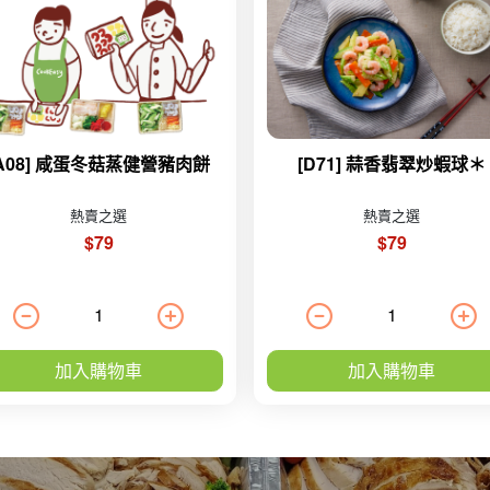
[A08] 咸蛋冬菇蒸健營豬肉餅
[D71] 蒜香翡翠炒蝦球＊
熱賣之選
熱賣之選
$79
$79
加入購物車
加入購物車