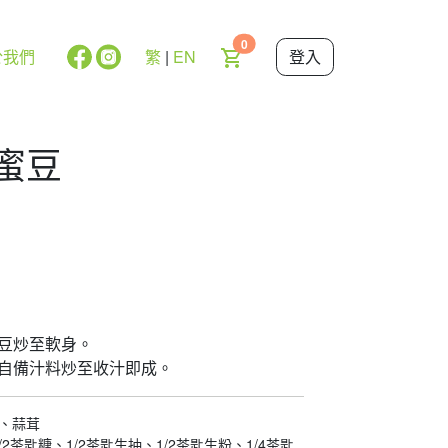
0
於我們
繁
|
EN
登入
炒蜜豆
蜜豆炒至軟身。
勻自備汁料炒至收汁即成。
、蒜茸
2茶匙糖、1/2茶匙生抽、1/2茶匙生粉、1/4茶匙