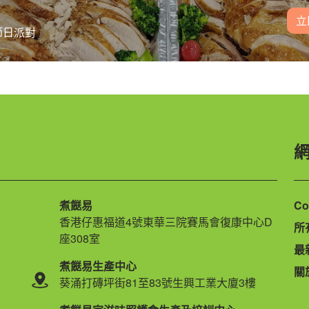
立
節日派對
煮餸易
Co
香港仔惠福道4號東華三院賽馬會復康中心D
所
座308室
最
煮餸易生產中心
關
葵涌打磚坪街81至83號生興工業大廈3樓