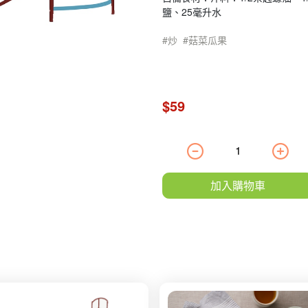
鹽、25毫升水
炒
菇菜瓜果
$59
加入購物車