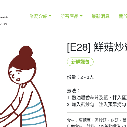
業務介紹
所有產品
最新消息
關
[E28] 鮮菇
新鮮餸包
份量：2 - 3人
煮法：
1. 熱油爆香蒜茸及薑，拌入
2. 加入菇炒勻，注入預早撈
食材：蜜糖豆、秀珍菇、冬菇、薑
自備食材：汁料：1/2茶匙蠔油、1/