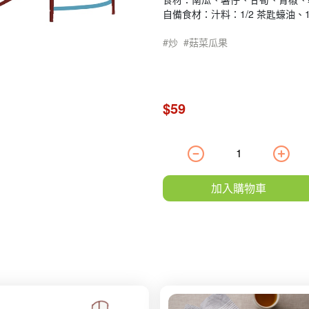
自備食材：汁料：1/2 茶匙蠔油、1
炒
菇菜瓜果
$59
加入購物車