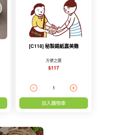
[C118] 秘製錫紙嘉美雞
方便之選
$117
加入購物車