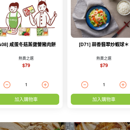
[A08] 咸蛋冬菇蒸健營豬肉餅
[D71] 蒜香翡翠炒蝦球＊
熱賣之選
熱賣之選
$79
$79
加入購物車
加入購物車