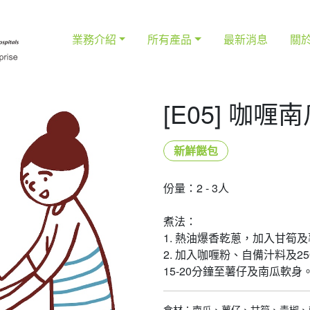
業務介紹
所有產品
最新消息
關
[E05] 咖
新鮮餸包
份量：2 - 3人
煮法：
1. 熱油爆香乾蔥，加入甘筍
2. 加入咖喱粉、自備汁料及
15-20分鐘至薯仔及南瓜軟身
食材：南瓜、薯仔、甘筍、青椒、