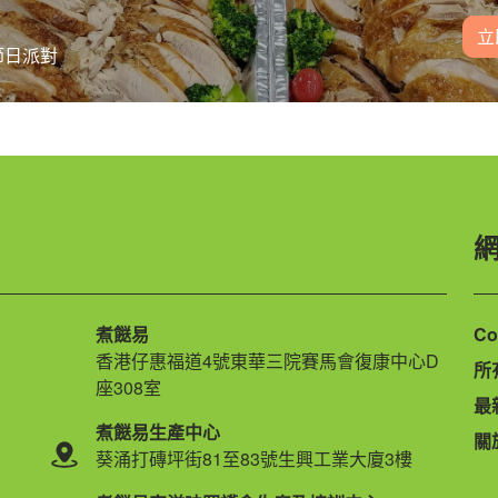
立
節日派對
煮餸易
Co
香港仔惠福道4號東華三院賽馬會復康中心D
所
座308室
最
煮餸易生產中心
關
葵涌打磚坪街81至83號生興工業大廈3樓