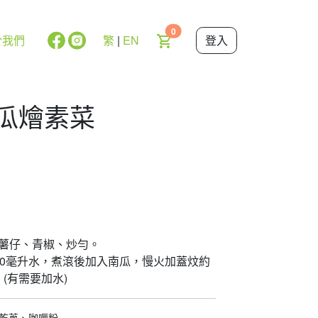
0
於我們
繁
|
EN
登入
喱南瓜燴素菜
及薯仔、青椒、炒勻。
250毫升水，煮滾後加入南瓜，慢火加蓋炆約
。(有需要加水)
乾蔥、咖喱粉