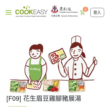
0
登入
[F09] 花生眉豆雞腳豬展湯