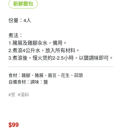
新鮮餸包
份量：4人
煮法：
1.豬展及雞腳汆水，備用。
2.煮滾4公升水，放入所有材料。
3.煮滾後，慢火煲約2-2.5小時，以鹽調味即可。
食材：雞腳、豬展、眉豆、花生、蒜頭
自備食材：調味：鹽
煲
湯料
$99