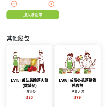
加入購物車
其他餸包
[A15] 香菇馬蹄蒸肉餅
[A08] 咸蛋冬菇蒸健營
(健營豬)
豬肉餅
小孩最愛
熱賣之選
$80
$79