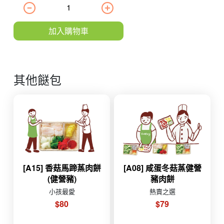
加入購物車
其他餸包
[A15] 香菇馬蹄蒸肉餅
[A08] 咸蛋冬菇蒸健營
(健營豬)
豬肉餅
小孩最愛
熱賣之選
$80
$79