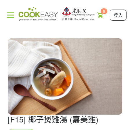
0
登入
[F15] 椰子煲雞湯 (嘉美雞)