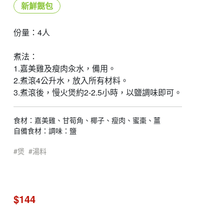
新鮮餸包
份量：4人
煮法：
1.嘉美雞及瘦肉汆水，備用。
2.煮滾4公升水，放入所有材料。
3.煮滾後，慢火煲約2-2.5小時，以鹽調味即可。
食材：嘉美雞、甘筍角、椰子、瘦肉、蜜棗、薑
自備食材：調味：鹽
煲
湯料
$144