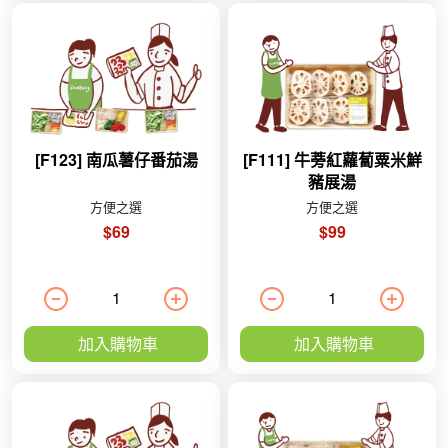
[F123] 南瓜薯仔番茄湯
[F111] 牛蒡紅蘿蔔粟米鮮
豬展湯
方便之選
方便之選
$69
$99
加入購物車
加入購物車