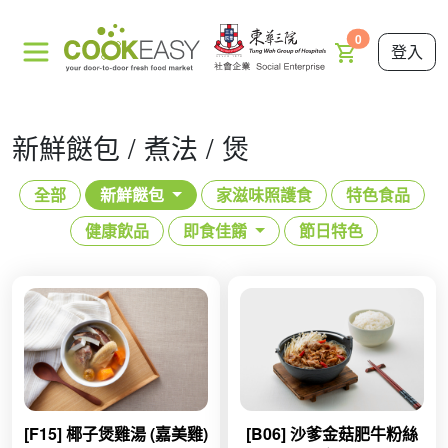
0
登入
新鮮餸包 / 煮法 / 煲
全部
新鮮餸包
家滋味照護食
特色食品
健康飲品
即食佳餚
節日特色
[F15] 椰子煲雞湯 (嘉美雞)
[B06] 沙爹金菇肥牛粉絲