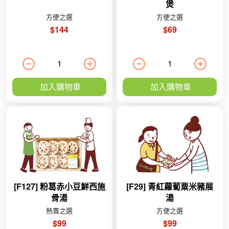
煲
方便之選
方便之選
$144
$69
加入購物車
加入購物車
[F127] 粉葛赤小豆鮮西施
[F29] 青紅蘿蔔粟米豬展
骨湯
湯
熱賣之選
方便之選
$99
$99