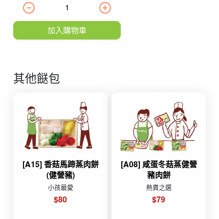
加入購物車
其他餸包
[A15] 香菇馬蹄蒸肉餅
[A08] 咸蛋冬菇蒸健營
(健營豬)
豬肉餅
小孩最愛
熱賣之選
$80
$79