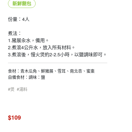
新鮮餸包
份量：4人
煮法：
1.豬展汆水，備用。
2.煮滾4公升水，放入所有材料。
3.煮滾後，慢火煲約2-2.5小時，以鹽調味即可。
食材：青木瓜角、鮮豬展、雪耳、南北杏、蜜棗
自備食材：調味：鹽
煲
湯料
$109