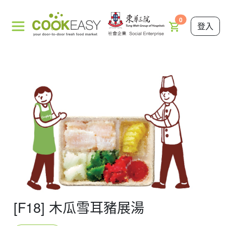
0
登入
[F18] 木瓜雪耳豬展湯