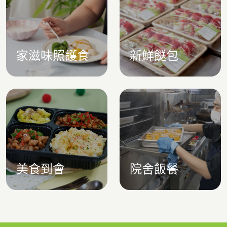
家滋味照護食
新鮮餸包
美食到會
院舍飯餐