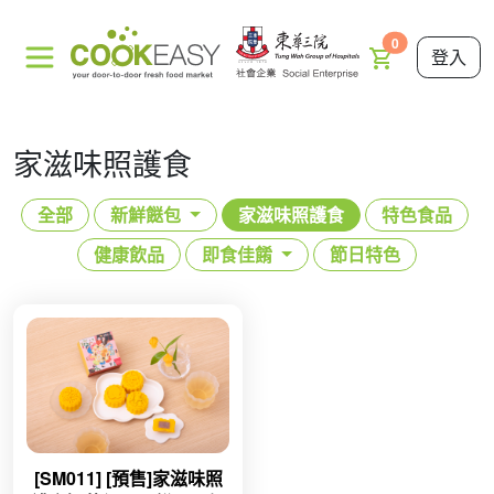
0
登入
家滋味照護食
全部
新鮮餸包
家滋味照護食
特色食品
健康飲品
即食佳餚
節日特色
[SM011] [預售]家滋味照