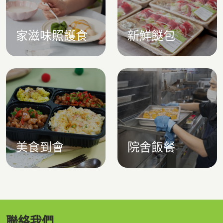
家滋味照護食
新鮮餸包
美食到會
院舍飯餐
聯絡我們