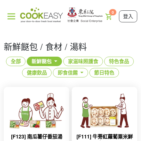
0
登入
新鮮餸包 / 食材 / 湯料
全部
新鮮餸包
家滋味照護食
特色食品
健康飲品
即食佳餚
節日特色
[F123] 南瓜薯仔番茄湯
[F111] 牛蒡紅蘿蔔粟米鮮