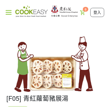
0
登入
[F05] 青紅蘿蔔豬展湯