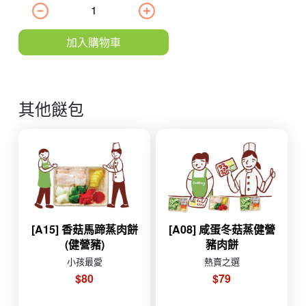
加入購物車
其他餸包
[A15] 香菇馬蹄蒸肉餅
[A08] 咸蛋冬菇蒸健營
(健營豬)
豬肉餅
小孩最愛
熱賣之選
$80
$79