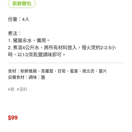
新鮮餸包
份量：4人
煮法：
1. 豬展汆水，備用。
2. 煮滾4公升水，將所有材料放入，慢火煲約2-2.5小
時，以1/2茶匙鹽調味即可。
食材：新鮮豬展、青蘿蔔、甘筍、蜜棗、南北杏、薑片
自備食材：調味：鹽
煮
湯料
$99