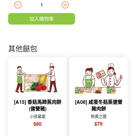
加入購物車
其他餸包
[A15] 香菇馬蹄蒸肉餅
[A08] 咸蛋冬菇蒸健營
(健營豬)
豬肉餅
小孩最愛
熱賣之選
$80
$79