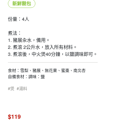
新鮮餸包
份量：4人
煮法：
1. 豬展汆水，備用。
2. 煮滾 2公升水，放入所有材料。
3. 煮滾後，中火煲40分鐘，以鹽調味即可。
食材：雪梨、豬展、無花果、蜜棗、南北杏
自備食材：調味：鹽
煲
湯料
$119