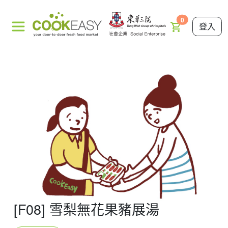
0
登入
[F08] 雪梨無花果豬展湯