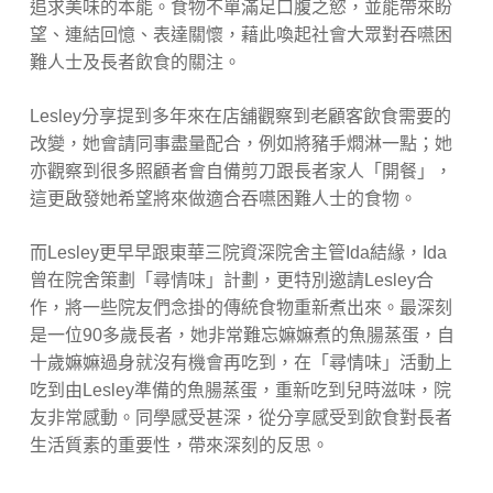
追求美味的本能。食物不單滿足口腹之慾，並能帶來盼
望、連結回憶、表達關懷，藉此喚起社會大眾對吞嚥困
難人士及長者飲食的關注。
Lesley分享提到多年來在店舖觀察到老顧客飲食需要的
改變，她會請同事盡量配合，例如將豬手燜淋一點；她
亦觀察到很多照顧者會自備剪刀跟長者家人「開餐」，
這更啟發她希望將來做適合吞嚥困難人士的食物。
而Lesley更早早跟東華三院資深院舍主管Ida結緣，Ida
曾在院舍策劃「尋情味」計劃，更特別邀請Lesley合
作，將一些院友們念掛的傳統食物重新煮出來。最深刻
是一位90多歲長者，她非常難忘嫲嫲煮的魚腸蒸蛋，自
十歲嫲嫲過身就沒有機會再吃到，在「尋情味」活動上
吃到由Lesley準備的魚腸蒸蛋，重新吃到兒時滋味，院
友非常感動。同學感受甚深，從分享感受到飲食對長者
生活質素的重要性，帶來深刻的反思。