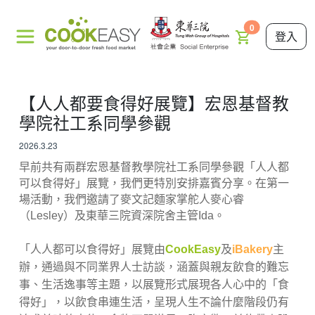
0
登入
【人人都要食得好展覽】宏恩基督教
學院社工系同學參觀
2026.3.23
早前共有兩群宏恩基督教學院社工系同學參觀「人人都
可以食得好」展覽，我們更特別安排嘉賓分享。在第一
場活動，我們邀請了麥文記麵家掌舵人麥心睿
（Lesley）及東華三院資深院舍主管Ida。
「人人都可以食得好」展覽由
CookEasy
及
iBakery
主
辦，通過與不同業界人士訪談，涵蓋與親友飲食的難忘
事、生活逸事等主題，以展覽形式展現各人心中的「食
得好」，以飲食串連生活，呈現人生不論什麼階段仍有