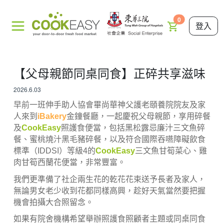
0
登入
【父母親節同桌同食】正碎共享滋味
2026.6.03
早前一班伸手助人協會畢尚華神父護老頤養院院友及家
人來到
iBakery
金鐘餐廳，一起慶祝父母親節，享用碎餐
及
CookEasy
照護食便當，包括黑松露忌廉汁三文魚碎
餐、蜜桃燒汁黑毛豬碎餐，以及符合國際吞嚥障礙飲食
標準（IDDSI）等級4的
CookEasy
三文魚甘筍菜心、雞
肉甘筍西蘭花便當，非常豐富。
我們更準備了社企兩生花的乾花花束送予長者及家人，
無論男女老少收到花都同樣高興，趁好天氣當然要把握
機會拍攝大合照留念。
如果有院舍機構希望舉辦照護食照顧者主題或同桌同食