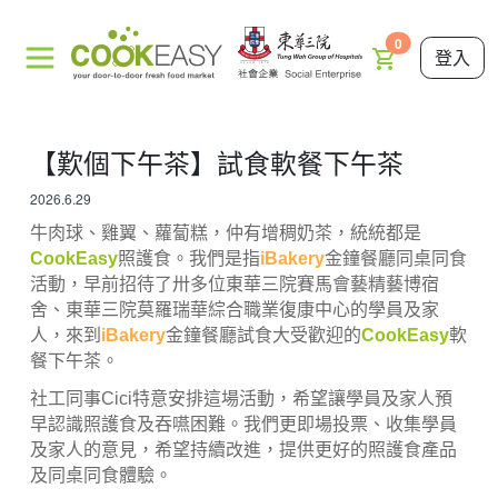
0
登入
【歎個下午茶】試食軟餐下午茶
2026.6.29
牛肉球、雞翼、蘿蔔糕，仲有增稠奶茶，統統都是
CookEasy
照護食。我們是指
iBakery
金鐘餐廳同桌同食
活動，早前招待了卅多位東華三院賽馬會藝精藝博宿
舍、東華三院莫羅瑞華綜合職業復康中心的學員及家
人，來到
iBakery
金鐘餐廳試食大受歡迎的
CookEasy
軟
餐下午茶。
社工同事Cici特意安排這場活動，希望讓學員及家人預
早認識照護食及吞嚥困難。我們更即場投票、收集學員
及家人的意見，希望持續改進，提供更好的照護食產品
及同桌同食體驗。