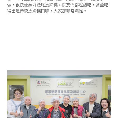
做，很快便蒸好幾底馬蹄糕，院友們都趁熱吃，甚至吃
得出是傳統馬蹄糕口味，大家都非常滿足。