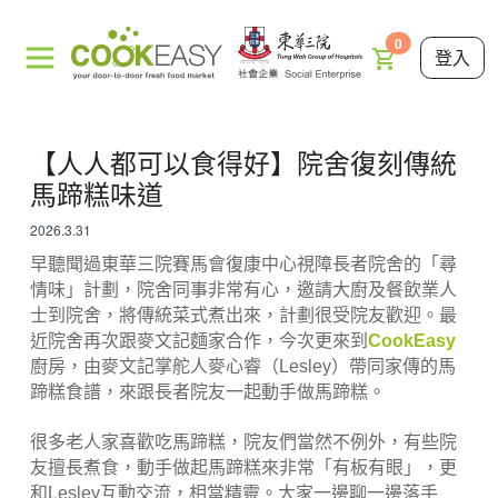
0
登入
【人人都可以食得好】院舍復刻傳統
馬蹄糕味道
2026.3.31
早聽聞過東華三院賽馬會復康中心視障長者院舍的「尋
情味」計劃，院舍同事非常有心，邀請大廚及餐飲業人
士到院舍，將傳統菜式煮出來，計劃很受院友歡迎。最
近院舍再次跟麥文記麵家合作，今次更來到
CookEasy
廚房，由麥文記掌舵人麥心睿（Lesley）帶同家傳的馬
蹄糕食譜，來跟長者院友一起動手做馬蹄糕。
很多老人家喜歡吃馬蹄糕，院友們當然不例外，有些院
友擅長煮食，動手做起馬蹄糕來非常「有板有眼」，更
和Lesley互動交流，相當精靈。大家一邊聊一邊落手