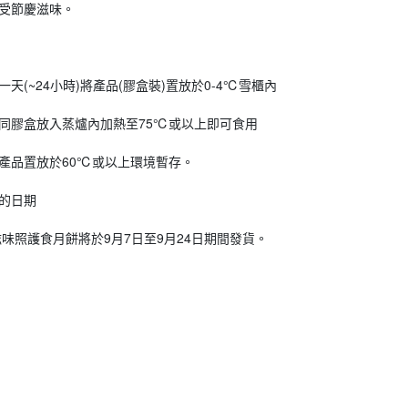
受節慶滋味。
(~24小時)將產品(膠盒裝)置放於0-4℃雪櫃內
同膠盒放入蒸爐內加熱至75℃或以上即可食用
產品置放於60℃或以上環境暫存。
的日期
滋味照護食月餅將於9月7日至9月24日期間發貨。