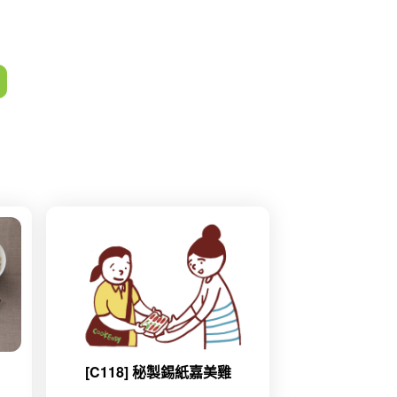
[C118] 秘製錫紙嘉美雞