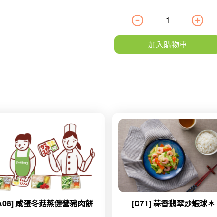
加入購物車
[A08] 咸蛋冬菇蒸健營豬肉餅
[D71] 蒜香翡翠炒蝦球＊