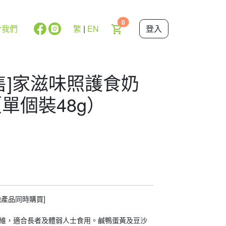
0
於我們
繁
|
EN
登入
[預售]家滋味照護食奶
單個裝48g）
產品同時購買]
維，適合長者及體弱人士食用。鹹鴨蛋黃及豆沙