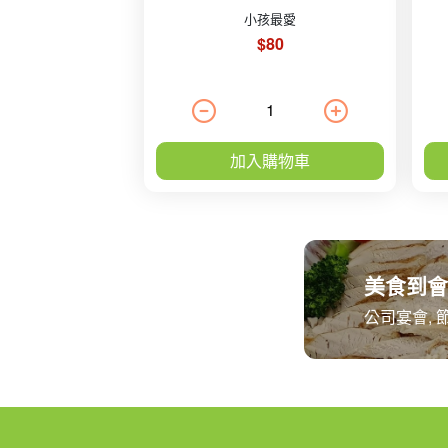
小孩最愛
$80
加入購物車
美食到會
公司宴會, 