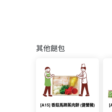
其他餸包
[A15] 香菇馬蹄蒸肉餅 (健營豬)