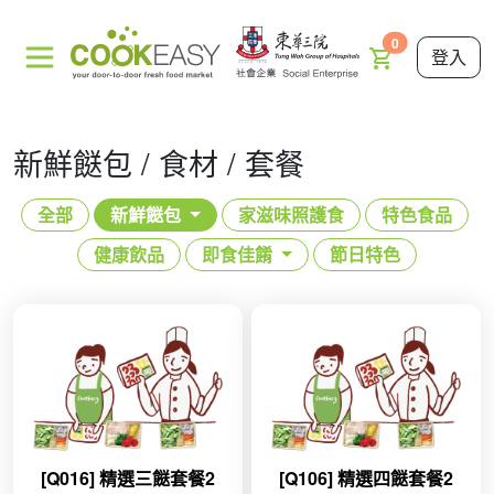
0
登入
新鮮餸包 / 食材 / 套餐
全部
新鮮餸包
家滋味照護食
特色食品
健康飲品
即食佳餚
節日特色
[Q016] 精選三餸套餐2
[Q106] 精選四餸套餐2