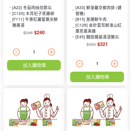
[A22] 冬菇肉絲炆節瓜
[A33] 鮮菠蘿京都肉排 (健
[C120] 木耳杞子蒸雞柳
營豬)
[F111] 牛蒡紅蘿蔔粟米鮮
[B15] 蔥爆鮮牛肉
豬展湯
[C128] 金針雲耳鮮淮山紅
棗蒸嘉美雞
$240
$248
[E45] 麵豉雜菌湯浸勝瓜
$321
$332
加入購物車
加入購物車