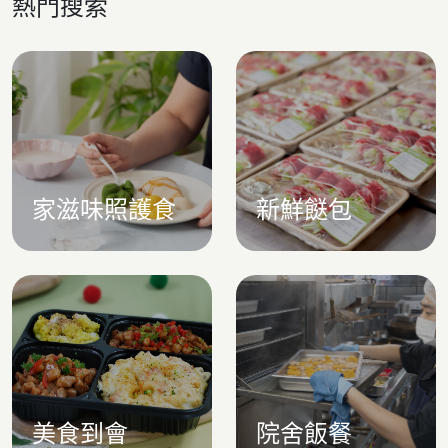
熱門搜索
家滋味照護食
新鮮餸包
美食到會
院舍飯餐