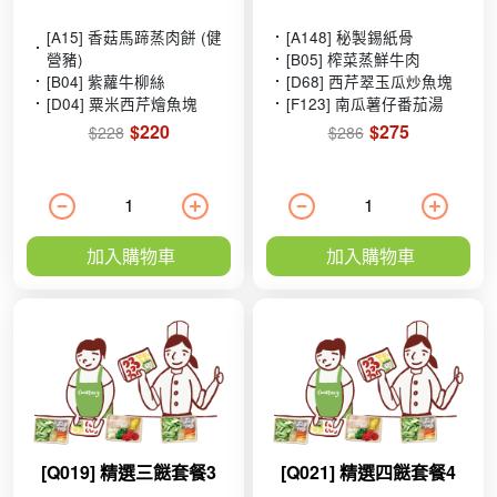
[A15] 香菇馬蹄蒸肉餅 (健
[A148] 秘製錫紙骨
營豬)
[B05] 榨菜蒸鮮牛肉
[B04] 紫蘿牛柳絲
[D68] 西芹翠玉瓜炒魚塊
[D04] 粟米西芹燴魚塊
[F123] 南瓜薯仔番茄湯
$220
$275
$228
$286
加入購物車
加入購物車
[Q019] 精選三餸套餐3
[Q021] 精選四餸套餐4