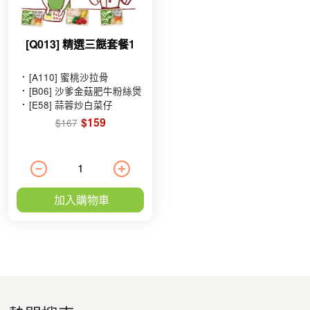
[Q013] 精選三餸套餐1
[A110] 蜜桃沙拉骨
[B06] 沙爹金菇肥牛粉絲煲
[E58] 蒜蓉炒白菜仔
$159
$167
加入購物車