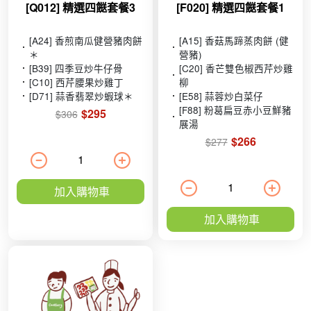
[Q012] 精選四餸套餐3
[F020] 精選四餸套餐1
[A24] 香煎南瓜健營豬肉餅
[A15] 香菇馬蹄蒸肉餅 (健
＊
營豬)
[B39] 四季豆炒牛仔骨
[C20] 香芒雙色椒西芹炒雞
[C10] 西芹腰果炒雞丁
柳
[D71] 蒜香翡翠炒蝦球＊
[E58] 蒜蓉炒白菜仔
[F88] 粉葛扁豆赤小豆鮮豬
$295
$306
展湯
$266
$277
加入購物車
加入購物車