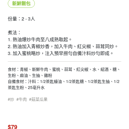
新鮮餸包
份量：2 - 3人
煮法：
1. 熱油爆炒牛肉至八成熟取起。
2. 熱油加入青椒炒香，加入牛肉、紅尖椒、蒜茸同炒。
3. 加入蜜桃略炒，注入預早撈勻自備汁料炒勻即成。
食材：青椒、新鮮牛肉、蜜桃、蒜茸、紅尖椒、水、紹酒、糖、
生粉、麻油、生抽、雞粉
自備食材：汁料：1/2茶匙蠔油、1/2茶匙糖、1/2茶匙生抽、1/2
茶匙生粉、25亳升水
炒
牛肉
菇菜瓜果
$79