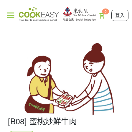
0
登入
[B08] 蜜桃炒鮮牛肉