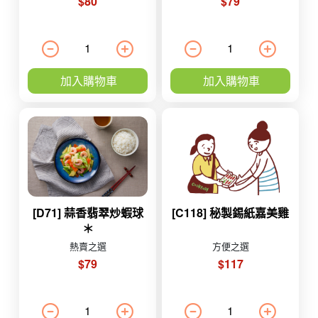
$80
$79
加入購物車
加入購物車
[D71] 蒜香翡翠炒蝦球
[C118] 秘製錫紙嘉美雞
＊
熱賣之選
方便之選
$79
$117