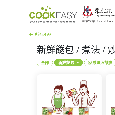
所有產品
新鮮餸包 / 煮法 / 
全部
新鮮餸包
家滋味照護食