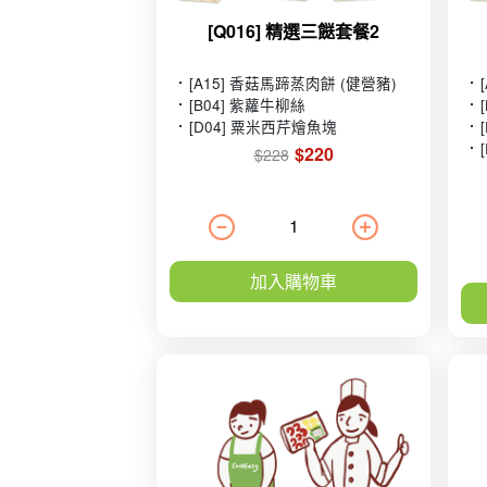
[Q016] 精選三餸套餐2
[A15] 香菇馬蹄蒸肉餅 (健營豬)
[B04] 紫蘿牛柳絲
[D04] 粟米西芹燴魚塊
$220
$228
加入購物車