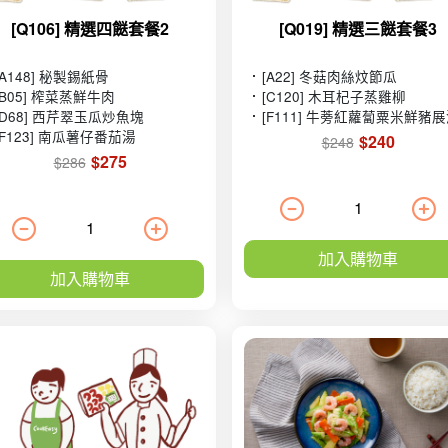
[Q106] 精選四餸套餐2
[Q019] 精選三餸套餐3
[A148] 秘製錫紙骨
[A22] 冬菇肉絲炆節瓜
[B05] 榨菜蒸鮮牛肉
[C120] 木耳杞子蒸雞柳
[D68] 西芹翠玉瓜炒魚塊
[F111] 牛蒡紅蘿蔔粟米鮮豬
[F123] 南瓜薯仔番茄湯
$240
$248
$275
$286
加入購物車
加入購物車