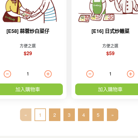
[E58] 蒜蓉炒白菜仔
[E16] 日式炒雜菜
方便之選
方便之選
$29
$59
加入購物車
加入購物車
«
1
2
3
4
5
»