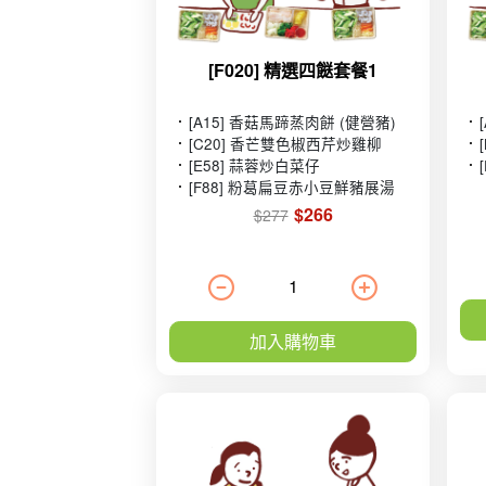
[F020] 精選四餸套餐1
[A15] 香菇馬蹄蒸肉餅 (健營豬)
[C20] 香芒雙色椒西芹炒雞柳
[E58] 蒜蓉炒白菜仔
[F88] 粉葛扁豆赤小豆鮮豬展湯
$266
$277
加入購物車