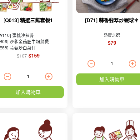
[Q013] 精選三餸套餐1
[D71] 蒜香翡翠炒蝦球＊
[A110] 蜜桃沙拉骨
熱賣之選
[B06] 沙爹金菇肥牛粉絲煲
$79
[E58] 蒜蓉炒白菜仔
$159
$167
加入購物車
加入購物車