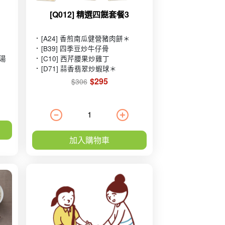
[Q012] 精選四餸套餐3
[A24] 香煎南瓜健營豬肉餅＊
[B39] 四季豆炒牛仔骨
展湯
[C10] 西芹腰果炒雞丁
[D71] 蒜香翡翠炒蝦球＊
$295
$306
加入購物車