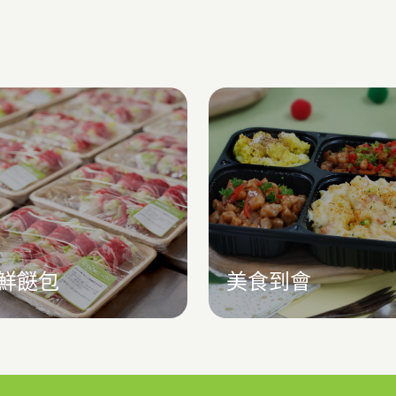
鮮餸包
美食到會