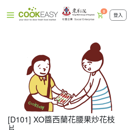
0
登入
[D101] XO醬西蘭花腰果炒花枝
片