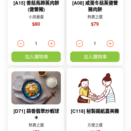
[A15] 香菇馬蹄蒸肉餅
[A08] 咸蛋冬菇蒸健營
(健營豬)
豬肉餅
小孩最愛
熱賣之選
$80
$79
加入購物車
加入購物車
[D71] 蒜香翡翠炒蝦球
[C118] 秘製錫紙嘉美雞
＊
熱賣之選
方便之選