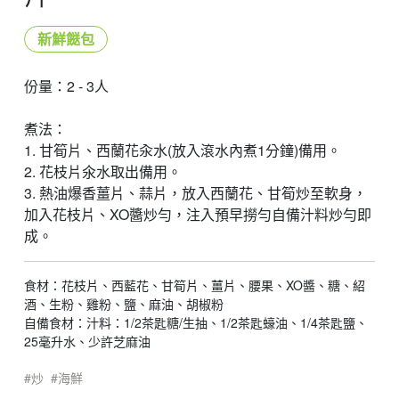
新鮮餸包
份量：2 - 3人
煮法：
1. 甘筍片、西蘭花汆水(放入滾水內煮1分鐘)備用。
2. 花枝片氽水取出備用。
3. 熱油爆香薑片、蒜片，放入西蘭花、甘筍炒至軟身，
加入花枝片、XO醬炒勻，注入預早撈勻自備汁料炒勻即
成。
食材：花枝片、西藍花、甘筍片、薑片、腰果、XO醬、糖、紹
酒、生粉、雞粉、鹽、麻油、胡椒粉
自備食材：汁料：1/2茶匙糖/生抽、1/2茶匙蠔油、1/4茶匙鹽、
25毫升水、少許芝麻油
炒
海鮮