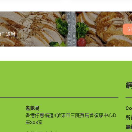
立
節日派對
煮餸易
Co
香港仔惠福道4號東華三院賽馬會復康中心D
所
座308室
最