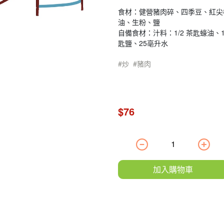
食材：健營豬肉碎、四季豆、紅尖
油、生粉、鹽
自備食材：汁料：1/2 茶匙蠔油、1/
匙鹽、25亳升水
炒
豬肉
$76
加入購物車