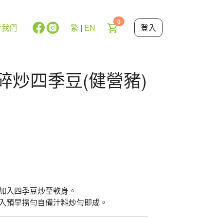
0
於我們
繁
|
EN
登入
椒肉碎炒四季豆(健營豬)
，加入四季豆炒至軟身。
注入預早撈勻自備汁料炒勻即成。