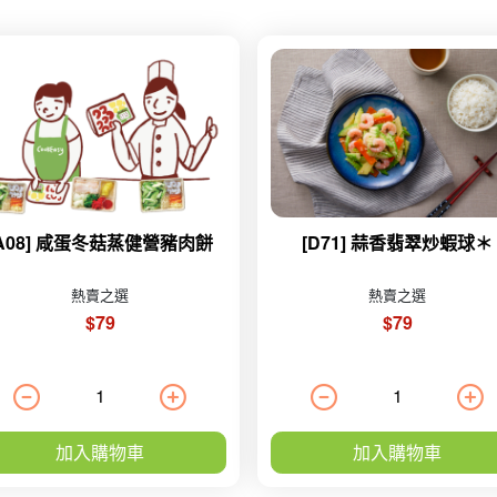
[A08] 咸蛋冬菇蒸健營豬肉餅
[D71] 蒜香翡翠炒蝦球＊
熱賣之選
熱賣之選
$79
$79
加入購物車
加入購物車