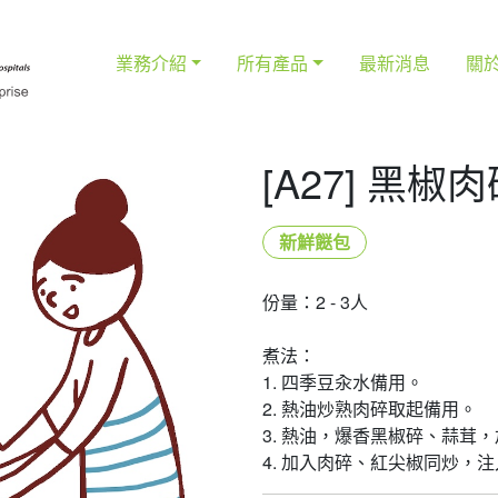
業務介紹
所有產品
最新消息
關
[A27] 黑
新鮮餸包
份量：2 - 3人
煮法：
1. 四季豆汆水備用。
2. 熱油炒熟肉碎取起備用。
3. 熱油，爆香黑椒碎、蒜茸
4. 加入肉碎、紅尖椒同炒，