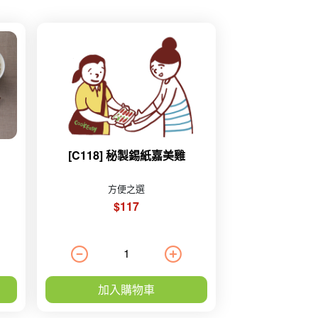
[C118] 秘製錫紙嘉美雞
方便之選
$117
加入購物車