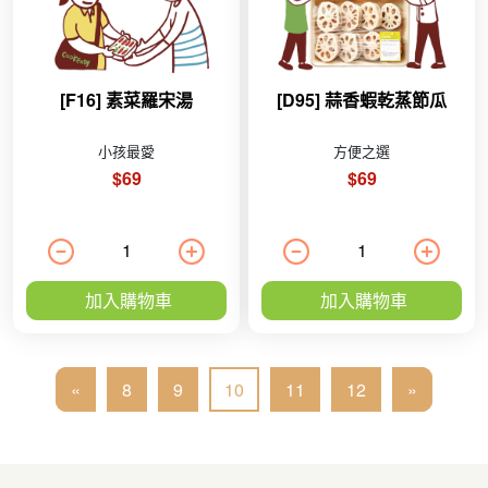
[F16] 素菜羅宋湯
[D95] 蒜香蝦乾蒸節瓜
小孩最愛
方便之選
$69
$69
加入購物車
加入購物車
«
8
9
10
11
12
»