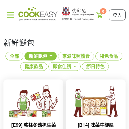
0
登入
新鮮餸包
全部
新鮮餸包
家滋味照護食
特色食品
健康飲品
即食佳餚
節日特色
[E99] 瑤柱冬菇扒生菜
[B14] 味菜牛柳絲