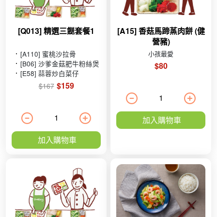
[Q013] 精選三餸套餐1
[A15] 香菇馬蹄蒸肉餅 (健
營豬)
[A110] 蜜桃沙拉骨
小孩最愛
[B06] 沙爹金菇肥牛粉絲煲
$80
[E58] 蒜蓉炒白菜仔
$159
$167
加入購物車
加入購物車