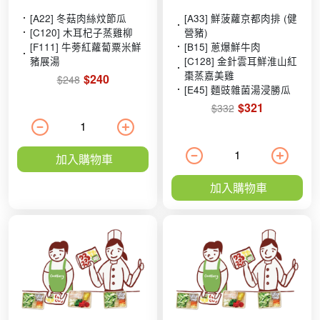
[A22] 冬菇肉絲炆節瓜
[A33] 鮮菠蘿京都肉排 (健
[C120] 木耳杞子蒸雞柳
營豬)
[F111] 牛蒡紅蘿蔔粟米鮮
[B15] 蔥爆鮮牛肉
豬展湯
[C128] 金針雲耳鮮淮山紅
棗蒸嘉美雞
$240
$248
[E45] 麵豉雜菌湯浸勝瓜
$321
$332
加入購物車
加入購物車