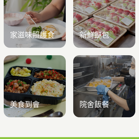
家滋味照護食
新鮮餸包
美食到會
院舍飯餐