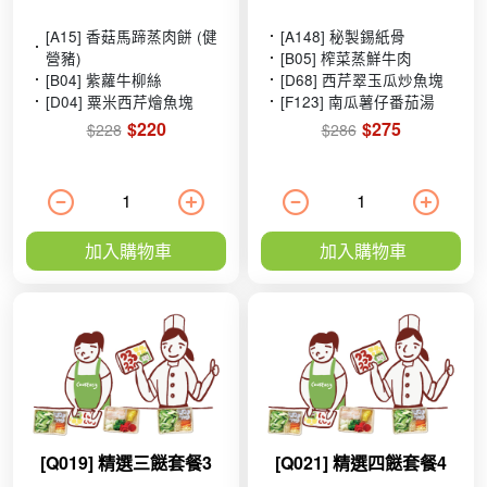
[A15] 香菇馬蹄蒸肉餅 (健
[A148] 秘製錫紙骨
營豬)
[B05] 榨菜蒸鮮牛肉
[B04] 紫蘿牛柳絲
[D68] 西芹翠玉瓜炒魚塊
[D04] 粟米西芹燴魚塊
[F123] 南瓜薯仔番茄湯
$220
$275
$228
$286
加入購物車
加入購物車
[Q019] 精選三餸套餐3
[Q021] 精選四餸套餐4