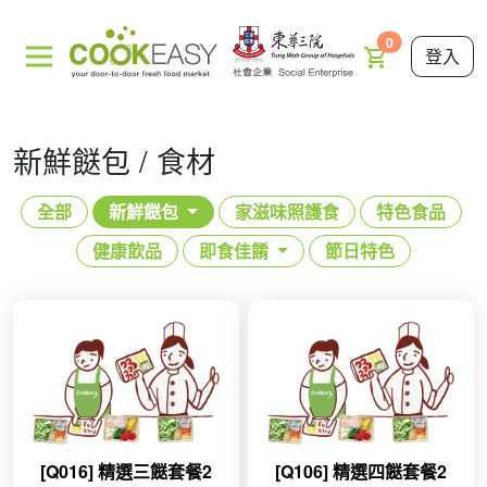
0
登入
新鮮餸包 / 食材
全部
新鮮餸包
家滋味照護食
特色食品
健康飲品
即食佳餚
節日特色
[Q016] 精選三餸套餐2
[Q106] 精選四餸套餐2