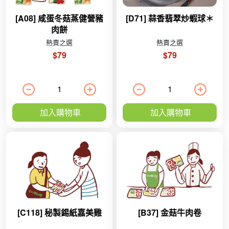
[A08] 咸蛋冬菇蒸健營豬
[D71] 蒜香翡翠炒蝦球＊
肉餅
熱賣之選
熱賣之選
$79
$79
加入購物車
加入購物車
[C118] 秘製錫紙嘉美雞
[B37] 金菇牛肉卷