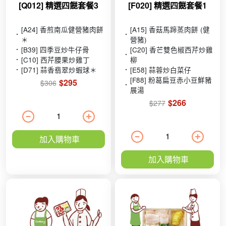
[Q012] 精選四餸套餐3
[F020] 精選四餸套餐1
[A24] 香煎南瓜健營豬肉餅
[A15] 香菇馬蹄蒸肉餅 (健
＊
營豬)
[B39] 四季豆炒牛仔骨
[C20] 香芒雙色椒西芹炒雞
[C10] 西芹腰果炒雞丁
柳
[D71] 蒜香翡翠炒蝦球＊
[E58] 蒜蓉炒白菜仔
[F88] 粉葛扁豆赤小豆鮮豬
$295
$306
展湯
$266
$277
加入購物車
加入購物車