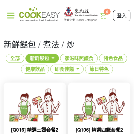
0
登入
新鮮餸包 / 煮法 / 炒
全部
新鮮餸包
家滋味照護食
特色食品
健康飲品
即食佳餚
節日特色
[Q016] 精選三餸套餐2
[Q106] 精選四餸套餐2