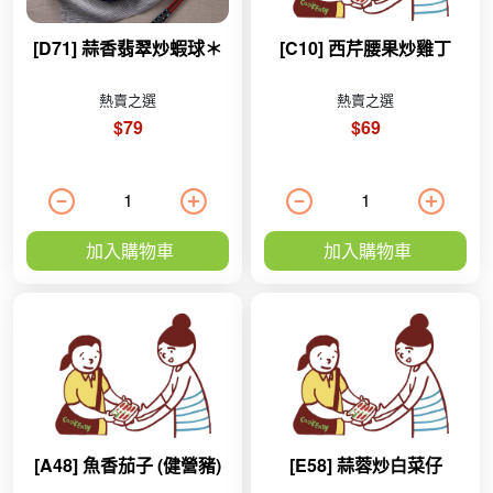
[D71] 蒜香翡翠炒蝦球＊
[C10] 西芹腰果炒雞丁
熱賣之選
熱賣之選
$79
$69
加入購物車
加入購物車
[A48] 魚香茄子 (健營豬)
[E58] 蒜蓉炒白菜仔