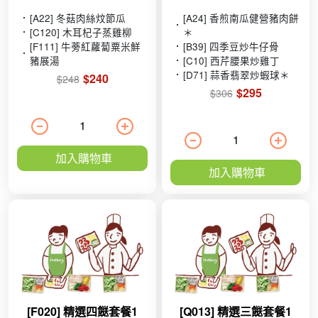
[A22] 冬菇肉絲炆節瓜
[A24] 香煎南瓜健營豬肉餅
[C120] 木耳杞子蒸雞柳
＊
[F111] 牛蒡紅蘿蔔粟米鮮
[B39] 四季豆炒牛仔骨
豬展湯
[C10] 西芹腰果炒雞丁
[D71] 蒜香翡翠炒蝦球＊
$240
$248
$295
$306
加入購物車
加入購物車
[F020] 精選四餸套餐1
[Q013] 精選三餸套餐1