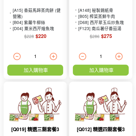
[A15] 香菇馬蹄蒸肉餅 (健
[A148] 秘製錫紙骨
營豬)
[B05] 榨菜蒸鮮牛肉
[B04] 紫蘿牛柳絲
[D68] 西芹翠玉瓜炒魚塊
[D04] 粟米西芹燴魚塊
[F123] 南瓜薯仔番茄湯
$220
$275
$228
$286
加入購物車
加入購物車
[Q019] 精選三餸套餐3
[Q012] 精選四餸套餐3