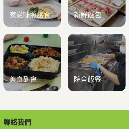
家滋味照護食
新鮮餸包
美食到會
院舍飯餐
聯絡我們