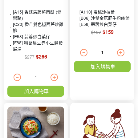
[A15] 香菇馬蹄蒸肉餅 (健
[A110] 蜜桃沙拉骨
營豬)
[B06] 沙爹金菇肥牛粉絲煲
[C20] 香芒雙色椒西芹炒雞
[E58] 蒜蓉炒白菜仔
柳
$159
$167
[E58] 蒜蓉炒白菜仔
[F88] 粉葛扁豆赤小豆鮮豬
展湯
$266
$277
加入購物車
加入購物車