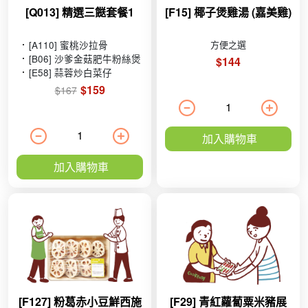
[Q013] 精選三餸套餐1
[F15] 椰子煲雞湯 (嘉美雞)
[A110] 蜜桃沙拉骨
方便之選
[B06] 沙爹金菇肥牛粉絲煲
$144
[E58] 蒜蓉炒白菜仔
$159
$167
加入購物車
加入購物車
[F127] 粉葛赤小豆鮮西施
[F29] 青紅蘿蔔粟米豬展