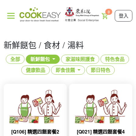
0
登入
新鮮餸包 / 食材 / 湯料
全部
新鮮餸包
家滋味照護食
特色食品
健康飲品
即食佳餚
節日特色
[Q106] 精選四餸套餐2
[Q021] 精選四餸套餐4