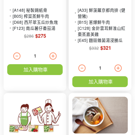
[A148] 秘製錫紙骨
[A33] 鮮菠蘿京都肉排 (健
[B05] 榨菜蒸鮮牛肉
營豬)
[D68] 西芹翠玉瓜炒魚塊
[B15] 蔥爆鮮牛肉
[F123] 南瓜薯仔番茄湯
[C128] 金針雲耳鮮淮山紅
棗蒸嘉美雞
$275
$286
[E45] 麵豉雜菌湯浸勝瓜
$321
$332
加入購物車
加入購物車