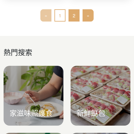
«
1
2
»
熱門搜索
家滋味照護食
新鮮餸包